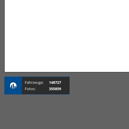
Fahrzeuge:
148727
Fotos:
355859