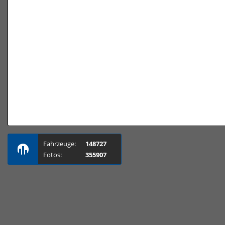
Fahrzeuge:
148727
Fotos:
355907